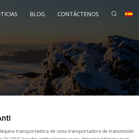
TICIAS
BLOG
CONTÁCTENOS
Anti
áquina transportadora de cinta transportadora de transmisión
e PU/PVC/caucho antibacteriana para alimentosMáquina tran