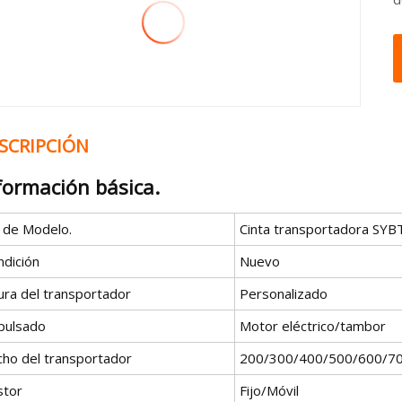
SCRIPCIÓN
formación básica.
º de Modelo.
Cinta transportadora SYB
ndición
Nuevo
ura del transportador
Personalizado
pulsado
Motor eléctrico/tambor
cho del transportador
200/300/400/500/600/7
stor
Fijo/Móvil