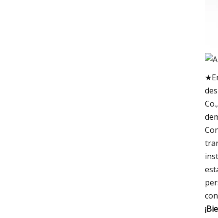
★Em
des
Co.
dem
Con
tra
ins
est
per
con
¡Bi