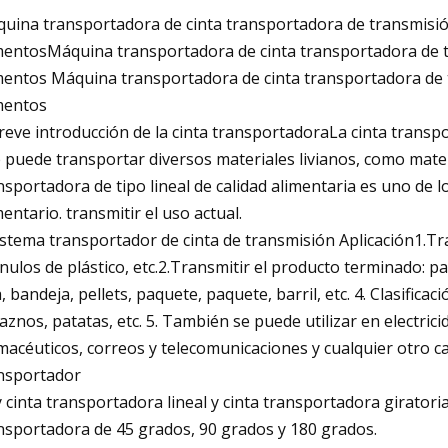
uina transportadora de cinta transportadora de transmisi
mentosMáquina transportadora de cinta transportadora de 
mentos Máquina transportadora de cinta transportadora de
mentos
eve introducción de la cinta transportadoraLa cinta transp
 puede transportar diversos materiales livianos, como materia
nsportadora de tipo lineal de calidad alimentaria es uno de 
mentario. transmitir el uso actual.
stema transportador de cinta de transmisión Aplicación1.Tra
nulos de plástico, etc.2.Transmitir el producto terminado: pap
a, bandeja, pellets, paquete, paquete, barril, etc. 4. Clasifica
aznos, patatas, etc. 5. También se puede utilizar en electric
macéuticos, correos y telecomunicaciones y cualquier otro cam
nsportador
 cinta transportadora lineal y cinta transportadora giratoria
nsportadora de 45 grados, 90 grados y 180 grados.