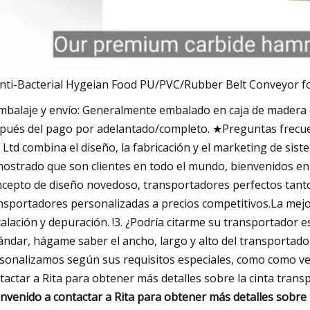
balaje y envío: Generalmente embalado en caja de madera c
pués del pago por adelantado/completo. ★Preguntas frecu
, Ltd combina el diseño, la fabricación y el marketing de s
ostrado que son clientes en todo el mundo, bienvenidos en l
cepto de diseño novedoso, transportadores perfectos tanto
nsportadores personalizadas a precios competitivos.La mejo
talación y depuración. !3. ¿Podría citarme su transportador
ándar, hágame saber el ancho, largo y alto del transportado
sonalizamos según sus requisitos especiales, como como veloc
tactar a Rita para obtener más detalles sobre la cinta trans
envenido a contactar a Rita para obtener más detalles sobre 