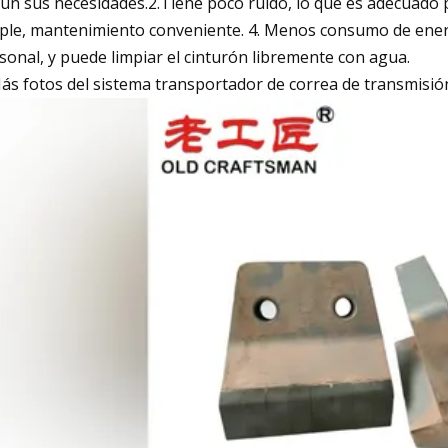
ún sus necesidades.2.Tiene poco ruido, lo que es adecuado p
ple, mantenimiento conveniente. 4. Menos consumo de energía 
sonal, y puede limpiar el cinturón libremente con agua.
s fotos del sistema transportador de correa de transmisión