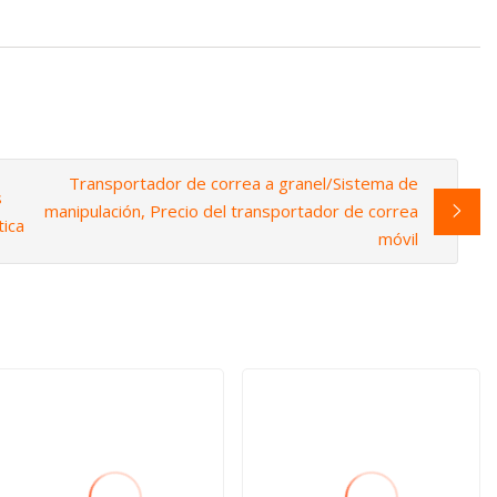
Transportador de correa a granel/Sistema de
s
manipulación, Precio del transportador de correa
tica
móvil