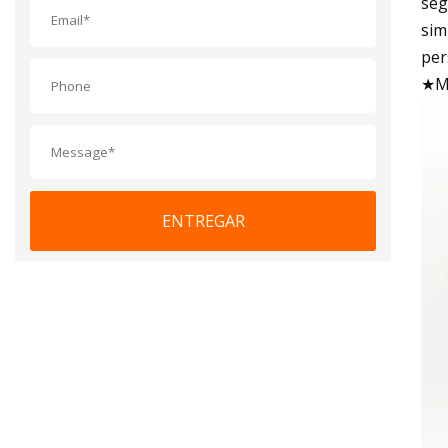
seg
sim
per
★Má
ENTREGAR