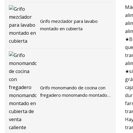
Máq
ali
Grifo mezclador para lavabo
ali
montado en cubierta
ali
★Br
que
tra
ali
★si
grá
caj
Grifo monomando de cocina con
fregadero monomando montado
dur
en cubierta de venta caliente
far
tra
Hay
tra