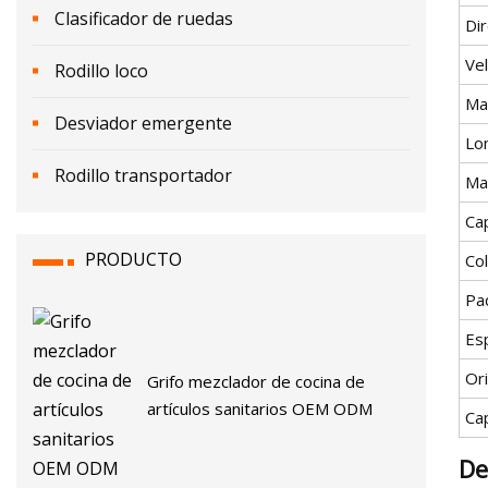
Clasificador de ruedas
Di
Ve
Rodillo loco
Mat
Desviador emergente
Lo
Rodillo transportador
Ma
Ca
PRODUCTO
Col
Pa
Esp
Or
Grifo mezclador de cocina de
artículos sanitarios OEM ODM
Ca
De