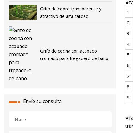
★fa
Grifo de cobre transparente y
1
atractivo de alta calidad
2
3
4
Grifo de cocina con acabado
5
cromado para fregadero de baño
6
7
8
9
Envíe su consulta
★fa
tra