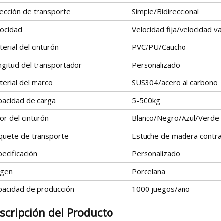
rección de transporte
Simple/Bidireccional
locidad
Velocidad fija/velocidad va
erial del cinturón
PVC/PU/Caucho
ngitud del transportador
Personalizado
terial del marco
SUS304/acero al carbono
pacidad de carga
5-500kg
or del cinturón
Blanco/Negro/Azul/Verde
quete de transporte
Estuche de madera contr
ecificación
Personalizado
igen
Porcelana
pacidad de producción
1000 juegos/año
scripción del Producto