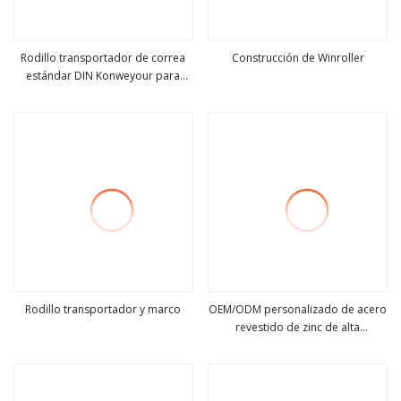
Rodillo transportador de correa
Construcción de Winroller
estándar DIN Konweyour para
ver más
ver más
cantera
Rodillo transportador y marco
OEM/ODM personalizado de acero
revestido de zinc de alta
ver más
ver más
resistencia transportador de
correa por gravedad
transportador de rueda dentada
accionada por rodillo loco