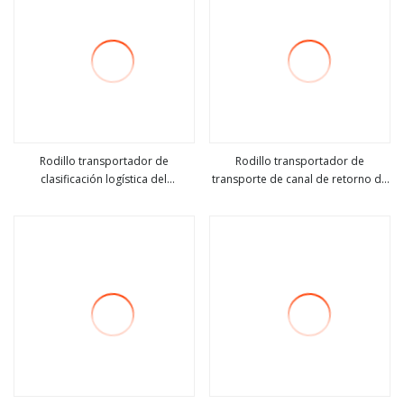
transportador de
impacto/guía/rodillo loco de
retorno fabricado en China
Rodillo transportador de
Rodillo transportador de
clasificación logística del
transporte de canal de retorno de
ver más
ver más
transportador motorizado Trx
acero/caucho/HDPE de larga
SS304
duración para
minería/puerto/cemento/hormigón/pl
de energía