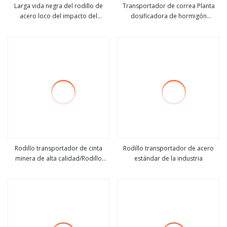
Larga vida negra del rodillo de
Transportador de correa Planta
acero loco del impacto del
dosificadora de hormigón
ver más
ver más
transportador de correa del uso
Transportador de correa Rodillo
de la explotación minera D89mm
transportador de acero
108m m
Rodillo transportador de cinta
Rodillo transportador de acero
minera de alta calidad/Rodillo
estándar de la industria
ver más
ver más
transportador/Rodillo de
guirnalda, rodillo de retorno,
rodillo transportador subterráneo
de fábrica