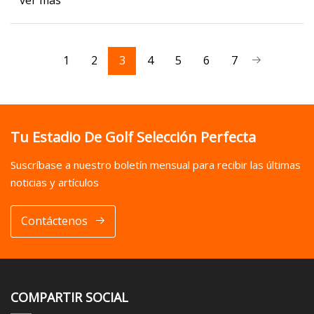
ver más
1
2
3
4
5
6
7
Tu Estadio De Golf Selección Perfecta
Suscríbase a nuestro boletín mensual para recibir las últimas
noticias y artículos
Contáctenos
COMPARTIR SOCIAL