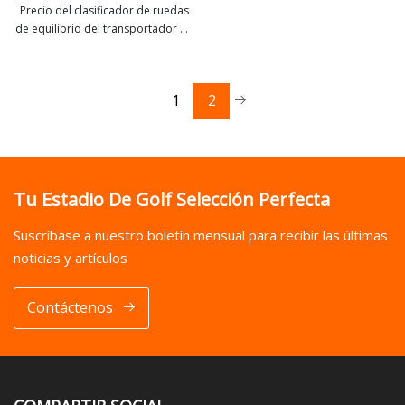
Precio del clasificador de ruedas
de equilibrio del transportador de
ver más
rodillos giratorios de 90 grados y
180 grados Iconvey
1
2
Tu Estadio De Golf Selección Perfecta
Suscríbase a nuestro boletín mensual para recibir las últimas
noticias y artículos
Contáctenos