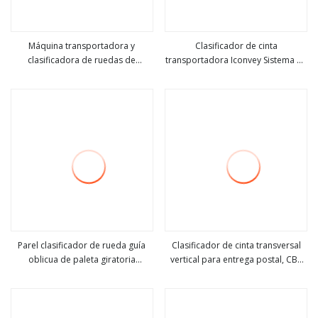
Máquina transportadora y
Clasificador de cinta
clasificadora de ruedas de
transportadora Iconvey Sistema de
ver más
ver más
equilibrio Iconvey Clasificadora de
clasificación de paquetes Máquina
ruedas de equilibrio
clasificadora de paquetes
Parel clasificador de rueda guía
Clasificador de cinta transversal
oblicua de paleta giratoria
vertical para entrega postal, CBS
ver más
ver más
transportadora
lineal, sistema Dws integrado con
clasificador de ruedas Oms, Wms y
ERP