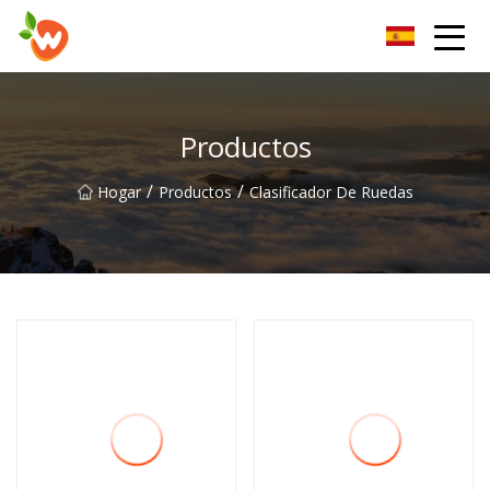
Grupo Co., Ltd del dispositivo de elevación de Henan
Productos
/
/
Hogar
Productos
Clasificador De Ruedas