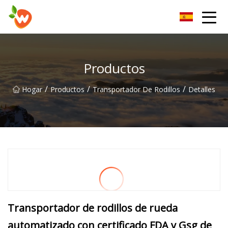
Grupo Co., Ltd del dispositivo de elevación de Henan
Productos
/
/
/
Hogar
Productos
Transportador De Rodillos
Detalles
Transportador de rodillos de rueda
automatizado con certificado FDA y Gsg de