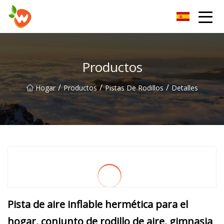
Grupo Co., Ltd del dispositivo de elevación de Henan
Productos
/
/
/
Hogar
Productos
Pistas De Rodillos
Detalles
Pista de aire inflable hermética para el
hogar, conjunto de rodillo de aire, gimnasia