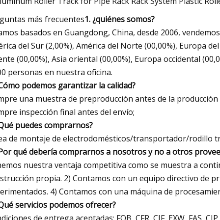
guntas más frecuentes
1. ¿quiénes somos?
amos basados ​​en Guangdong, China, desde 2006, vendemos a
rica del Sur (2,00%), América del Norte (00,00%), Europa del 
ente (00,00%), Asia oriental (00,00%), Europa occidental (00,
00 personas en nuestra oficina.
¿Cómo podemos garantizar la calidad?
mpre una muestra de preproducción antes de la producción
mpre inspección final antes del envío;
¿Qué puedes comprarnos?
ea de montaje de electrodomésticos/transportador/rodillo t
¿Por qué debería comprarnos a nosotros y no a otros prove
emos nuestra ventaja competitiva como se muestra a conti
strucción propia. 2) Contamos con un equipo directivo de pr
erimentados. 4) Contamos con una máquina de procesamie
¿Qué servicios podemos ofrecer?
diciones de entrega aceptadas: FOB, CFR, CIF, EXW, FAS, CI