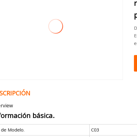
D
E
e
SCRIPCIÓN
rview
formación básica.
º de Modelo.
C03