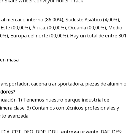
l mercado interno (86,00%), Sudeste Asiático (4,00%),
Este (00,00%), África. (00,00%), Oceanía (00,00%), Medio
00%), Europa del norte (00,00%). Hay un total de entre 301
 en masa;
ransportador, cadena transportadora, piezas de aluminio
edores?
nuación 1) Tenemos nuestro parque industrial de
imera clase. 3) Contamos con técnicos profesionales y
nto avanzada.
P, FCA, CPT, DEQ, DDP, DDU, entrega urgente, DAF, DES;