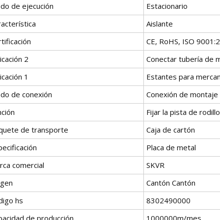
do de ejecución
Estacionario
acterística
Aislante
tificación
CE, RoHS, ISO 9001:
icación 2
Conectar tubería de 
icación 1
Estantes para mercanc
do de conexión
Conexión de montaje
nción
Fijar la pista de rodill
quete de transporte
Caja de cartón
ecificación
Placa de metal
rca comercial
SKVR
igen
Cantón Cantón
digo hs
8302490000
pacidad de producción
1000000m/mes