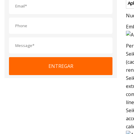
Apl
Nue
Emb
Per
Sei
(ca
ENTREGAR
ren
Sei
ext
com
lín
Sei
acc
cal