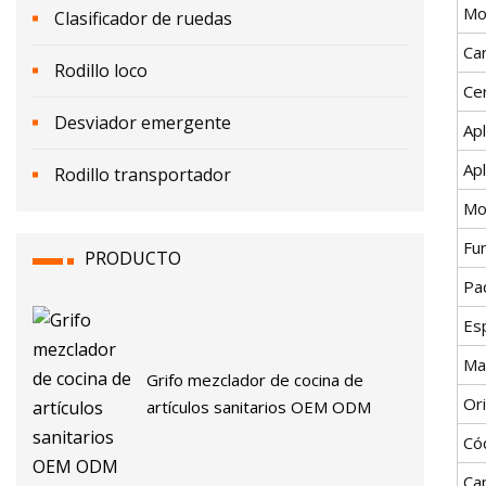
Mo
Clasificador de ruedas
Car
Rodillo loco
Cer
Desviador emergente
Apl
Apl
Rodillo transportador
Mo
Fu
PRODUCTO
Pa
Esp
Ma
Grifo mezclador de cocina de
Or
artículos sanitarios OEM ODM
Có
Ca