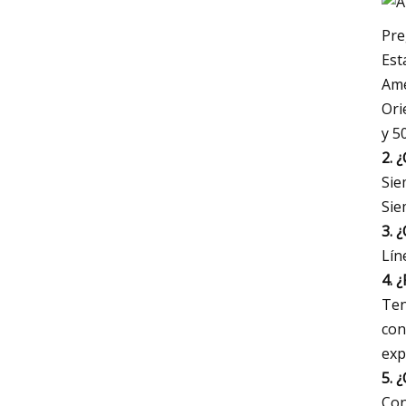
Pre
Est
Amé
Ori
y 5
2. 
Sie
Sie
3. 
Lín
4. 
Ten
con
exp
5. 
Con