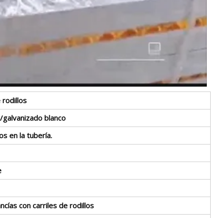
 rodillos
/galvanizado blanco
los en la tubería.
e
cías con carriles de rodillos