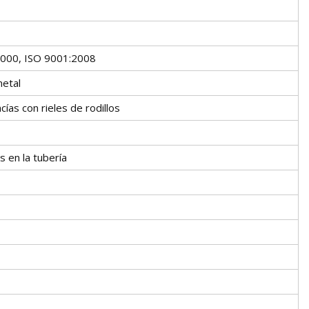
2000, ISO 9001:2008
metal
ías con rieles de rodillos
os en la tubería